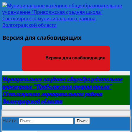
Версия для слабовидящих
Версия для слабовидящих
Муниципальное казённое общеобразовательное
учреждение “Приволжская средняя школа”
Светлоярского муниципального района
Волгоградской области
Найти: