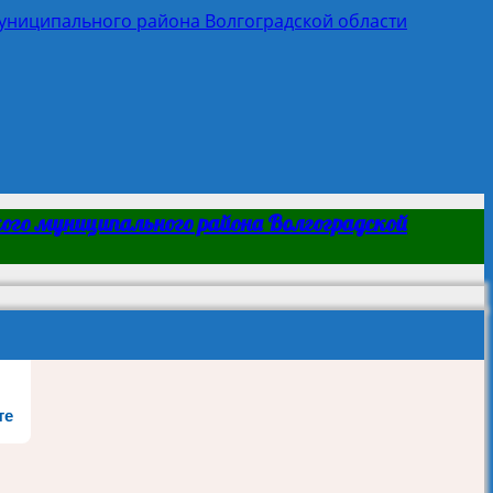
ого муниципального района Волгоградской
те