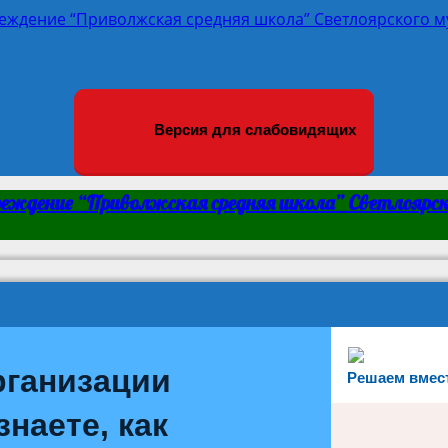
Версия для слабовидящих
реждение “Приволжская средняя школа” Светлоярск
рганизации
Решаем вмес
наете, как