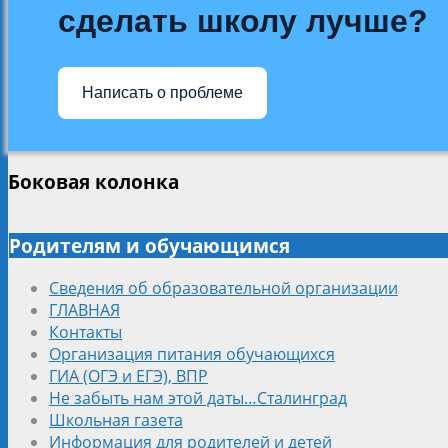
сделать школу лучше?
Написать о проблеме
Боковая колонка
Родителям и обучающимся
Сведения об образовательной организации
ГЛАВНАЯ
Контакты
Организация питания обучающихся
ГИА (ОГЭ и ЕГЭ), ВПР
Не забыть нам этой даты…Сталинград
Школьная газета
Информация для родителей и детей