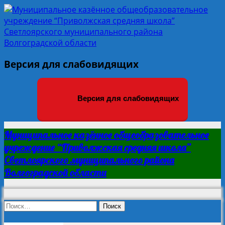
Версия для слабовидящих
Версия для слабовидящих
Муниципальное казённое общеобразовательное
учреждение “Приволжская средняя школа”
Светлоярского муниципального района
Волгоградской области
Найти: