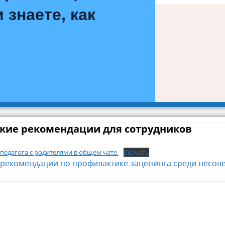
 знаете, как
?
кие рекомендации для сотрудников
педагога с родителями в общем чате
Скачать
рекомендации по профилактике зацепинга среди несо