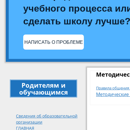
школа” Светлоярского
учебного процесса или
муниципального района
сделать школу лучше
Волгоградской области
НАПИСАТЬ О ПРОБЛЕМЕ
Методичес
Родителям и
Правила общения 
обучающимся
Методические 
Сведения об образовательной
организации
ГЛАВНАЯ