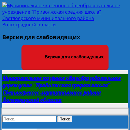
Версия для слабовидящих
Версия для слабовидящих
Муниципальное казённое общеобразовательное
учреждение “Приволжская средняя школа”
Светлоярского муниципального района
Волгоградской области
Найти: