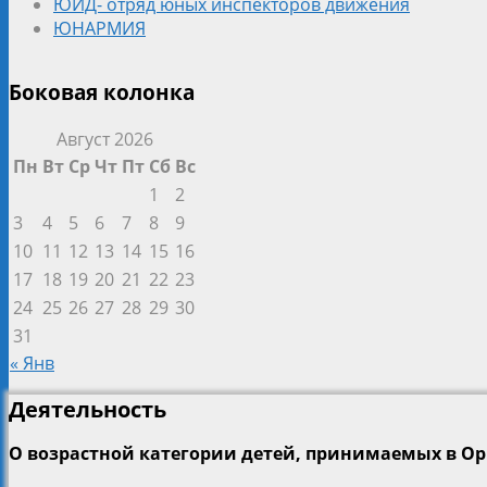
ЮИД- отряд юных инспекторов движения
ЮНАРМИЯ
Боковая колонка
Август 2026
Пн
Вт
Ср
Чт
Пт
Сб
Вс
1
2
3
4
5
6
7
8
9
10
11
12
13
14
15
16
17
18
19
20
21
22
23
24
25
26
27
28
29
30
31
« Янв
Деятельность
О возрастной категории детей, принимаемых в О