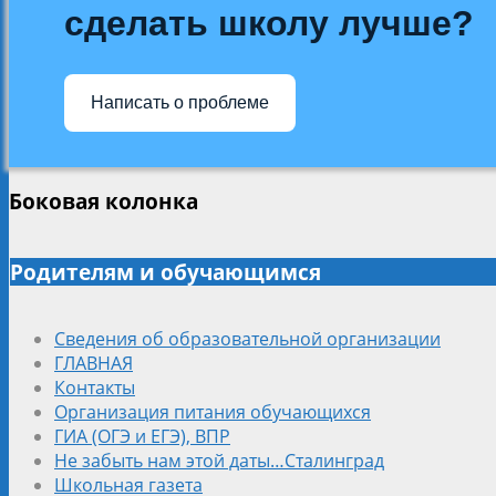
сделать школу лучше?
Написать о проблеме
Боковая колонка
Родителям и обучающимся
Сведения об образовательной организации
ГЛАВНАЯ
Контакты
Организация питания обучающихся
ГИА (ОГЭ и ЕГЭ), ВПР
Не забыть нам этой даты…Сталинград
Школьная газета