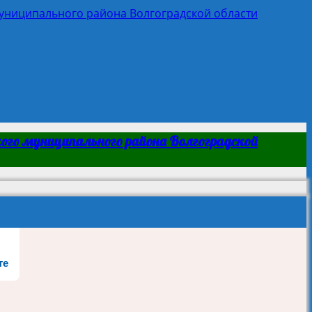
ого муниципального района Волгоградской
те