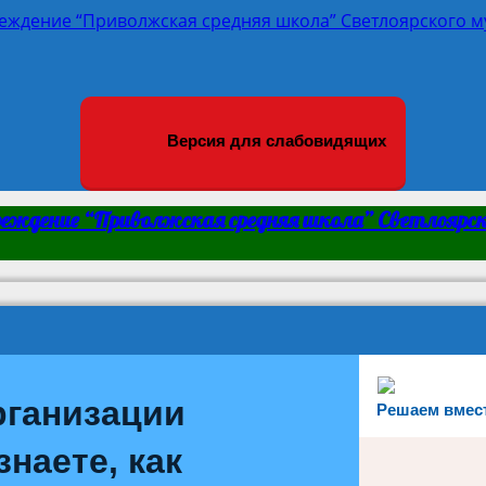
Версия для слабовидящих
реждение “Приволжская средняя школа” Светлоярск
рганизации
Решаем вмес
наете, как