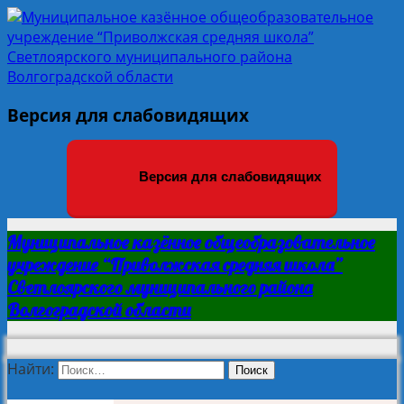
Версия для слабовидящих
Версия для слабовидящих
Муниципальное казённое общеобразовательное
учреждение “Приволжская средняя школа”
Светлоярского муниципального района
Волгоградской области
Найти: