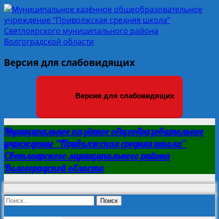
Версия для слабовидящих
Версия для слабовидящих
Муниципальное казённое общеобразовательное
учреждение “Приволжская средняя школа”
Светлоярского муниципального района
Волгоградской области
Найти: