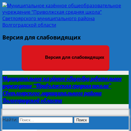
Версия для слабовидящих
Версия для слабовидящих
Муниципальное казённое общеобразовательное
учреждение “Приволжская средняя школа”
Светлоярского муниципального района
Волгоградской области
Найти: