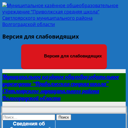
Версия для слабовидящих
Версия для слабовидящих
Муниципальное казённое общеобразовательное
учреждение “Приволжская средняя школа”
Светлоярского муниципального района
Волгоградской области
Найти: